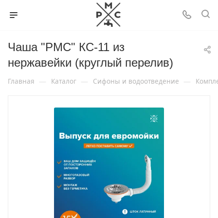
Чаша "РМС" КС-11 из
нержавейки (круглый перелив)
—
—
—
Главная
Каталог
Сифоны и водоотведение
Компл